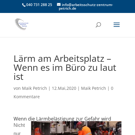
040 731 288 25
info@arbeitsschutz-zentrum-
petrich.de
Lärm am Arbeitsplatz –
Wenn es im Büro zu laut
ist
von
Maik Petrich
|
12.Mai,2020
|
Maik Petrich
|
0
Kommentare
Wenn die Lärmbelästigung zur Gefahr wird
Nicht
nur