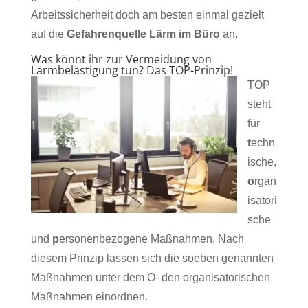
Arbeitssicherheit doch am besten einmal gezielt
auf die
Gefahrenquelle Lärm im Büro
an.
Was könnt ihr zur Vermeidung von
Lärmbelästigung tun? Das TOP-Prinzip!
TOP
steht
für
t
echn
ische,
o
rgan
isatori
sche
und
p
ersonenbezogene Maßnahmen. Nach
diesem Prinzip lassen sich die soeben genannten
Maßnahmen unter dem O- den organisatorischen
Maßnahmen einordnen.